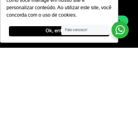
como você interage em nosso site e
ac.com.br
a
e
-
personalizar conteúdo. Ao utilizar este site, você
sac@laje-
m
d
l
ac.com.br
concorda com o uso de cookies.
i
i
Whatsapp
n
n
Fale conosco!
Ok, entendi!
e