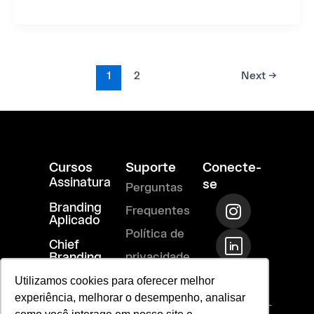
1
2
Next
→
Cursos
Suporte
Conecte-
Assinatura
se
Perguntas
I
T
R
Branding
Frequentes
n
i
i
Aplicado
s
-
-
Política de
Chief
t
l
m
Branding
privacidade
a
i
a
Officer
Utilizamos cookies para oferecer melhor
Termos de
g
n
i
experiência, melhorar o desempenho, analisar
r
k
l
Uso
vendas@laje-