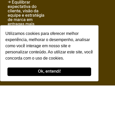
→ Equilibrar
expectativa do
cliente, visão da
equipe e estratégia
de marca em
entregas mais
consistentes.
Utilizamos cookies para oferecer melhor
→ Ganhar repertório
experiência, melhorar o desempenho, analisar
para organizar
como você interage em nosso site e
processos criativos,
conduzir cocriações
personalizar conteúdo. Ao utilizar este site, você
e gerar mais valor
concorda com o uso de cookies.
para marcas e
negócios.
Ok, entendi!
Conheça mais