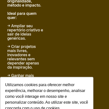
originalidade,
método e impacto.
Ideal para quem
quer:
→ Ampliar seu
repertório criativo e
sair de ideias
genéricas.
→ Criar projetos
mais livres,
inovadores e
relevantes sem
depender apenas
da inspiração.
→ Ganhar mais
confiança no
processo criativo e
Utilizamos cookies para oferecer melhor
se tornar um
experiência, melhorar o desempenho, analisar
profissional mais
como você interage em nosso site e
valorizado pela
força das suas
personalizar conteúdo. Ao utilizar este site, você
ideias.
concorda com o uso de cookies.