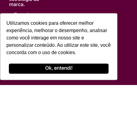
marca.
→ Transformar
ideias criativas em
Utilizamos cookies para oferecer melhor
experiências
experiência, melhorar o desempenho, analisar
capazes de gerar
lembrança,
como você interage em nosso site e
conexão e valor
personalizar conteúdo. Ao utilizar este site, você
para marcas e
negócios.
concorda com o uso de cookies.
Conheça mais
Ok, entendi!