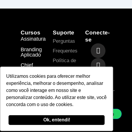
Cursos
Suporte
Conecte-
Assinatura
se
Perguntas
I
T
R
Branding
Frequentes
n
i
i
Aplicado
s
-
-
Política de
Chief
t
l
m
Branding
privacidade
a
i
a
Officer
Utilizamos cookies para oferecer melhor
Termos de
g
n
i
experiência, melhorar o desempenho, analisar
r
k
l
Uso
vendas@laje-
como você interage em nosso site e
ac.com.br
a
e
-
personalizar conteúdo. Ao utilizar este site, você
sac@laje-
m
d
l
concorda com o uso de cookies.
ac.com.br
i
i
Whatsapp
n
n
Ok, entendi!
e
© 2026 Laje. Todos os direitos reservados.