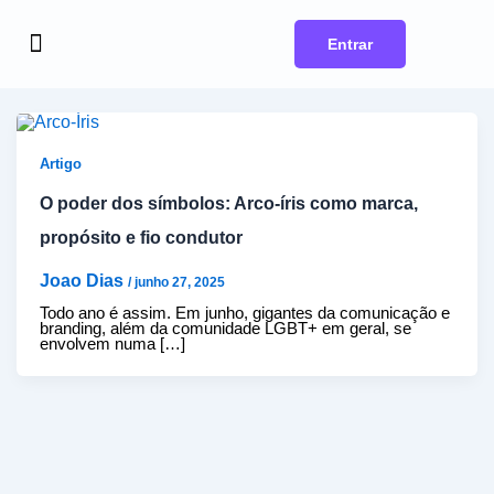
Ir
para
o
Entrar
conteúdo
Para sua carreira
Para seu negócio
Artigo
O poder dos símbolos: Arco-íris como marca,
propósito e fio condutor
Joao Dias
/
junho 27, 2025
Todo ano é assim. Em junho, gigantes da comunicação e
branding, além da comunidade LGBT+ em geral, se
envolvem numa […]