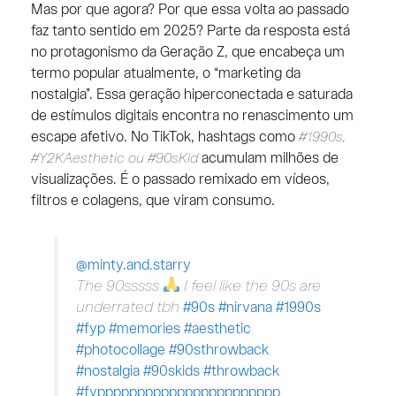
Mas por que agora? Por que essa volta ao passado
faz tanto sentido em 2025? Parte da resposta está
no protagonismo da Geração Z, que encabeça um
termo popular atualmente, o “marketing da
nostalgia”. Essa geração hiperconectada e saturada
de estímulos digitais encontra no renascimento um
escape afetivo. No TikTok, hashtags como
#1990s,
#Y2KAesthetic ou #90sKid
acumulam milhões de
visualizações. É o passado remixado em vídeos,
filtros e colagens, que viram consumo.
@minty.and.starry
The 90sssss
I feel like the 90s are
underrated tbh
#90s
#nirvana
#1990s
#fyp
#memories
#aesthetic
#photocollage
#90sthrowback
#nostalgia
#90skids
#throwback
#fyppppppppppppppppppppppp