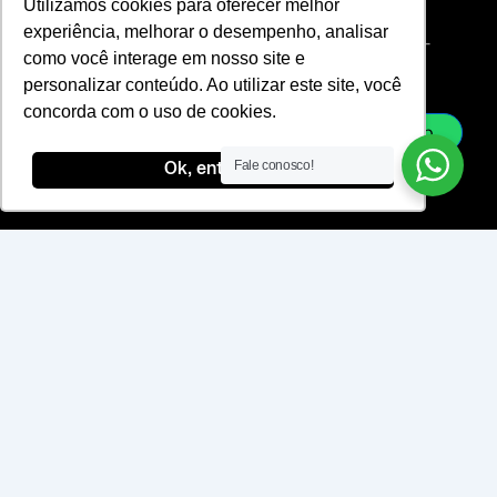
Utilizamos cookies para oferecer melhor
Termos de
g
n
i
experiência, melhorar o desempenho, analisar
r
k
l
Uso
vendas@laje-
como você interage em nosso site e
ac.com.br
a
e
-
personalizar conteúdo. Ao utilizar este site, você
sac@laje-
m
d
l
ac.com.br
concorda com o uso de cookies.
i
i
Whatsapp
n
n
Fale conosco!
Ok, entendi!
e