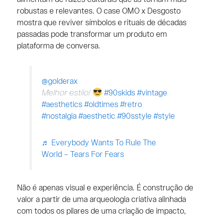
robustas e relevantes. O case OMO x Desgosto
mostra que reviver símbolos e rituais de décadas
passadas pode transformar um produto em
plataforma de conversa.
@golderax
Melhor estilo!
#90skids
#vintage
#aesthetics
#oldtimes
#retro
#nostalgia
#aesthetic
#90sstyle
#style
♬ Everybody Wants To Rule The
World – Tears For Fears
Não é apenas visual e experiência. É construção de
valor a partir de uma arqueologia criativa alinhada
com todos os pilares de uma criação de impacto,