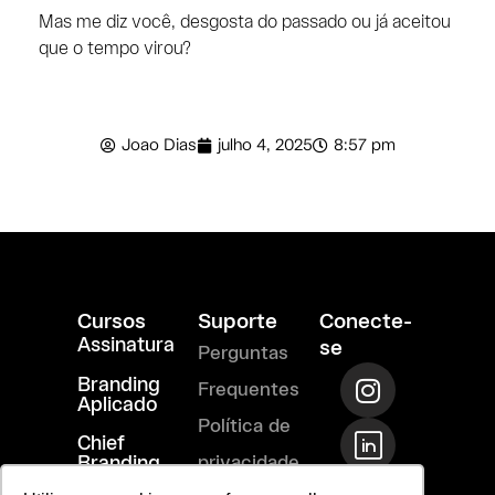
Mas me diz você, desgosta do passado ou já aceitou
que o tempo virou?
Joao Dias
julho 4, 2025
8:57 pm
Cursos
Suporte
Conecte-
Assinatura
se
Perguntas
I
T
R
Branding
Frequentes
n
i
i
Aplicado
s
-
-
Política de
Chief
t
l
m
Branding
privacidade
a
i
a
Officer