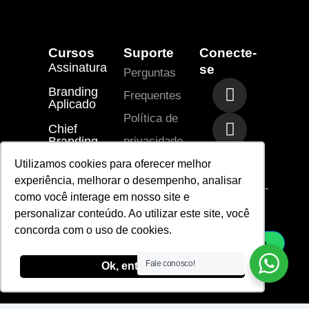
Cursos
Suporte
Conecte-
Assinatura
se
Perguntas
I
T
R
Branding
Frequentes
n
i
i
Aplicado
s
-
-
Política de
Chief
t
l
m
Branding
privacidade
a
i
a
Officer
Termos de
Utilizamos cookies para oferecer melhor
g
n
i
experiência, melhorar o desempenho, analisar
r
k
l
Uso
vendas@laje-
como você interage em nosso site e
ac.com.br
a
e
-
personalizar conteúdo. Ao utilizar este site, você
sac@laje-
m
d
l
ac.com.br
concorda com o uso de cookies.
i
i
Whatsapp
n
n
Fale conosco!
Ok, entendi!
e