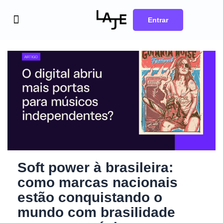
Ir
para
o
Entrar
conteúdo
Para sua carreira
Para seu negócio
Soft power à brasileira:
como marcas nacionais
estão conquistando o
mundo com brasilidade