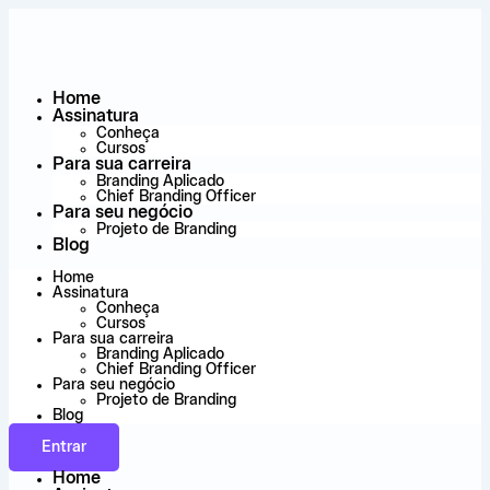
Ir
para
o
conteúdo
Home
Assinatura
Conheça
Cursos
Para sua carreira
Branding Aplicado
Chief Branding Officer
Para seu negócio
Projeto de Branding
Blog
Home
Assinatura
Conheça
Cursos
Para sua carreira
Branding Aplicado
Chief Branding Officer
Para seu negócio
Projeto de Branding
Blog
Entrar
Home