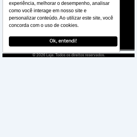
experiência, melhorar o desempenho, analisar
Instagram
Ti-
Ri-
como você interage em nosso site e
linkedin
mail-
personalizar conteúdo. Ao utilizar este site, você
line
concorda com o uso de cookies.
vendas@laje-ac.com.br
sac@laje-ac.com.br
Ok, entendi!
Whatsapp
© 2026 Laje. Todos os direitos reservados.
Fale conosco!
Comece uma conversa
Olá, algum dos nossos especialistas irá falar com você daqui a alguns minutos
Nosso time responde em alguns minutos
LAJE
WhatsApp
POWERED BY