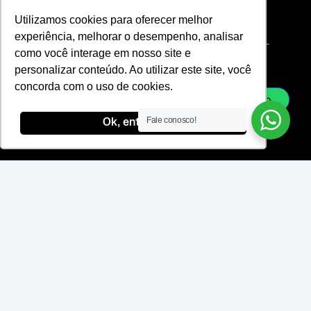
a
i
a
Officer
Termos de
Utilizamos cookies para oferecer melhor
g
n
i
experiência, melhorar o desempenho, analisar
r
k
l
Uso
vendas@laje-
como você interage em nosso site e
ac.com.br
a
e
-
personalizar conteúdo. Ao utilizar este site, você
sac@laje-
m
d
l
ac.com.br
concorda com o uso de cookies.
i
i
Whatsapp
n
n
Fale conosco!
Ok, entendi!
e