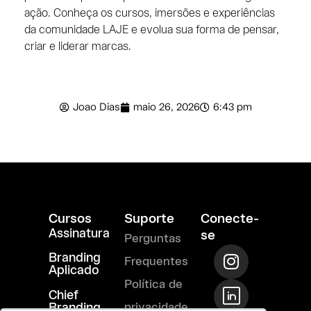
ação. Conheça os cursos, imersões e experiências
da comunidade LAJE e evolua sua forma de pensar,
criar e liderar marcas.
Joao Dias
maio 26, 2026
6:43 pm
Cursos
Suporte
Conecte-
Assinatura
se
Perguntas
I
T
R
Branding
Frequentes
n
i
i
Aplicado
s
-
-
Política de
Chief
t
l
m
Branding
privacidade