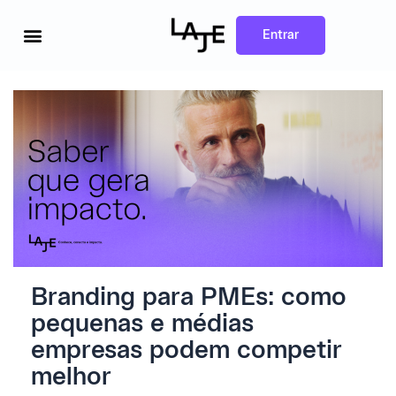
Ir
para
o
Entrar
conteúdo
Branding para PMEs: como
pequenas e médias
empresas podem competir
melhor