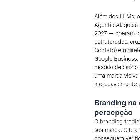
Além dos LLMs, 
Agentic AI, que 
2027 — operam com
estruturados, cr
Contato) em diret
Google Business,
modelo decisório 
uma marca visível
irretocavelmente 
Branding na 
percepção
O branding tradi
sua marca. O bran
conseguem verifi