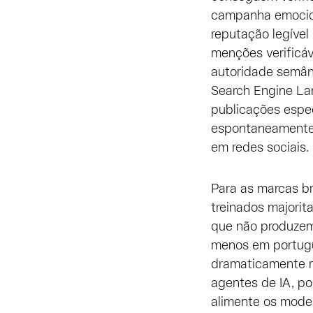
campanha emocion
reputação legíve
menções verificáv
autoridade semân
Search Engine La
publicações espec
espontaneamente
em redes sociais.
Para as marcas br
treinados majorit
que não produzem
menos em portugu
dramaticamente m
agentes de IA, p
alimente os model