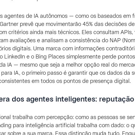
os agentes de IA autônomos — como os baseados em 
a Gartner prevê que movimentarão 45% das decisões d
 critérios ainda mais técnicos. Eles consultam APIs,
uzam avaliações e analisam a consistência do NAP (Nom
órios digitais. Uma marca com informações contraditória
 o LinkedIn e o Bing Places simplesmente perde pontos
da IA — mesmo que seja a melhor opção real do mercad
 para IA, o primeiro passo é garantir que os dados da
consistentes em todos os pontos de presença digital.
era dos agentes inteligentes: reputação
cional trabalha com percepção: como as pessoas se se
ding para inteligência artificial trabalha com dado: o
car sobre a sua marca. Essa distinção muda tudo. Enq