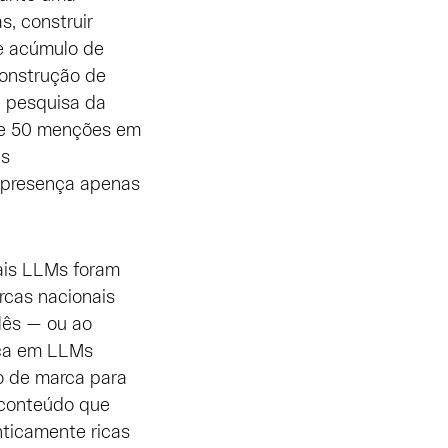
, construir
e acúmulo de
construção de
a pesquisa da
de 50 menções em
as
 presença apenas
pais LLMs foram
rcas nacionais
lês — ou ao
rca em LLMs
o de marca para
 conteúdo que
nticamente ricas