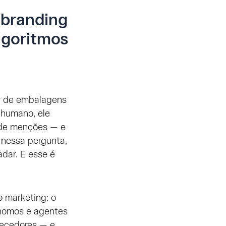
 branding
lgoritmos
or de embalagens
 humano, ele
o de menções — e
 nessa pergunta,
adar. E esse é
o marketing: o
ônomos e agentes
necedores — e