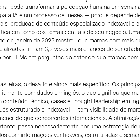
al pode transformar a percepção humana em semanas
l para IA é um processo de meses — porque depende d
eis, produção de conteúdo especializado indexável e 
tica em torno dos temas centrais do seu negócio. Um
nd de janeiro de 2025 mostrou que marcas com mais 
ializadas tinham 3,2 vezes mais chances de ser citad
 por LLMs em perguntas do setor do que marcas com
asileiras, o desafio é ainda mais específico. Os princi
ariamente com dados em inglês, o que significa que ma
 conteúdo técnico, cases e thought leadership em ing
ês estruturado e indexável — têm visibilidade de ma
enor do que concorrentes internacionais. A otimizaçã
ortanto, passa necessariamente por uma estratégia de
os com informações verificáveis, estruturadas e sema