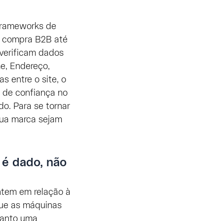
frameworks de
e compra B2B até
 verificam dados
e, Endereço,
s entre o site, o
 de confiança no
o. Para se tornar
 sua marca sejam
 é dado, não
ntem em relação à
 que as máquinas
uanto uma