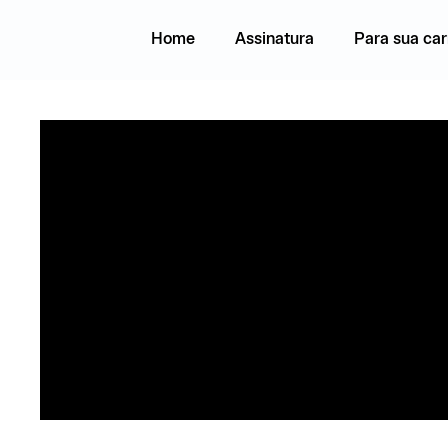
Ir
para
o
Home
Assinatura
Para sua car
conteúdo