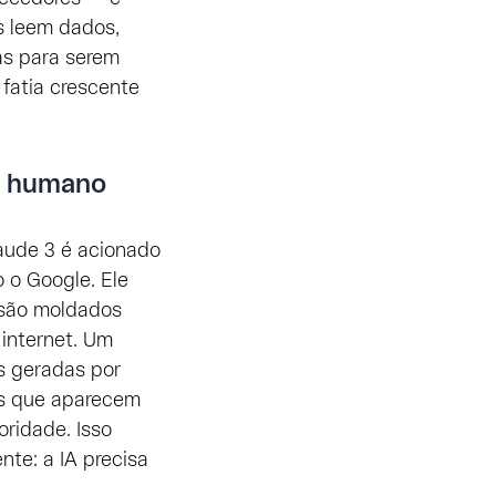
s leem dados,
as para serem
 fatia crescente
m humano
aude 3 é acionado
 o Google. Ele
 são moldados
internet. Um
s geradas por
s que aparecem
ridade. Isso
nte: a IA precisa