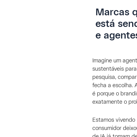
Marcas q
está sen
e agentes
Imagine um agent
sustentáveis para
pesquisa, compara
fecha a escolha. 
é porque o brandin
exatamente o pro
Estamos vivendo a
consumidor deixo
de IA já tomam d