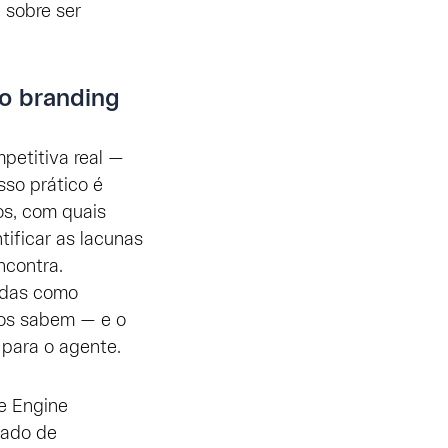
 sobre ser
do branding
petitiva real —
sso prático é
os, com quais
tificar as lacunas
ncontra.
adas como
los sabem — e o
 para o agente.
e Engine
gado de