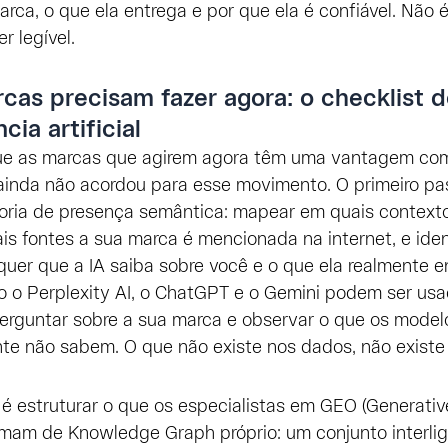
rca, o que ela entrega e por que ela é confiável. Não é
er legível.
cas precisam fazer agora: o checklist 
cia artificial
que as marcas que agirem agora têm uma vantagem com
ainda não acordou para esse movimento. O primeiro pa
toria de presença semântica: mapear em quais context
is fontes a sua marca é mencionada na internet, e iden
quer que a IA saiba sobre você e o que ela realmente e
 o Perplexity AI, o ChatGPT e o Gemini podem ser us
perguntar sobre a sua marca e observar o que os mode
te não sabem. O que não existe nos dados, não existe
é estruturar o que os especialistas em GEO (Generativ
amam de Knowledge Graph próprio: um conjunto interli