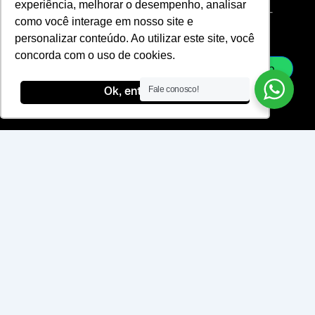
experiência, melhorar o desempenho, analisar
r
k
l
Uso
vendas@laje-
como você interage em nosso site e
ac.com.br
a
e
-
personalizar conteúdo. Ao utilizar este site, você
sac@laje-
m
d
l
ac.com.br
concorda com o uso de cookies.
i
i
Whatsapp
n
n
Fale conosco!
Ok, entendi!
e