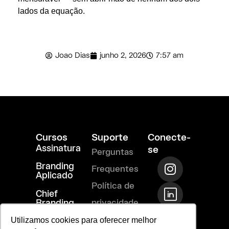
lados da equação.
Joao Dias
junho 2, 2026
7:57 am
Cursos
Suporte
Conecte-
Assinatura
se
Perguntas
I
T
R
Branding
Frequentes
n
i
i
Aplicado
s
-
-
Política de
Chief
t
l
m
Branding
privacidade
a
i
a
Officer
Termos de
Utilizamos cookies para oferecer melhor
g
n
i