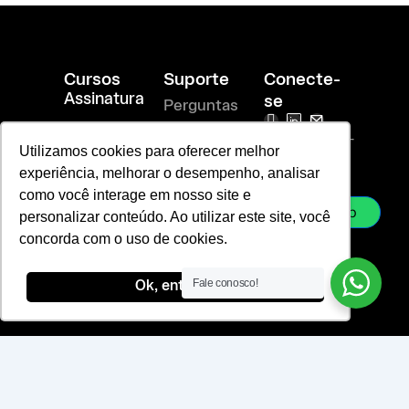
Cursos
Suporte
Conecte-
Assinatura
se
Perguntas
I
T
R
Branding
n
i
i
Frequentes
vendas@laje-
Aplicado
s
-
-
Utilizamos cookies para oferecer melhor
ac.com.br
t
l
m
Política de
experiência, melhorar o desempenho, analisar
sac@laje-
a
i
a
Chief
ac.com.br
g
n
i
como você interage em nosso site e
Branding
privacidade
r
k
l
Officer
Whatsapp
personalizar conteúdo. Ao utilizar este site, você
a
e
-
Termos de
m
d
l
concorda com o uso de cookies.
i
i
Uso
n
n
e
Fale conosco!
Ok, entendi!