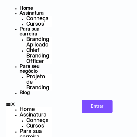
Ir
para
Home
o
Assinatura
conteúdo
Conheça
Cursos
Para sua
carreira
Branding
Aplicado
Chief
Branding
Officer
Para seu
negócio
Projeto
de
Branding
Blog
Entrar
Home
Assinatura
Conheça
Cursos
Para sua
carreira