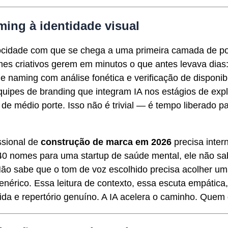
ming à identidade visual
velocidade com que se chega a uma primeira camada de p
mes criativos gerem em minutos o que antes levava dia
 de naming com análise fonética e verificação de dispon
uipes de branding que integram IA nos estágios de exp
de médio porte. Isso não é trivial — é tempo liberado 
ssional de
construção de marca em 2026
precisa inter
0 nomes para uma startup de saúde mental, ele não s
 Não sabe que o tom de voz escolhido precisa acolher 
nérico. Essa leitura de contexto, essa escuta empática
ida e repertório genuíno. A IA acelera o caminho. Quem 