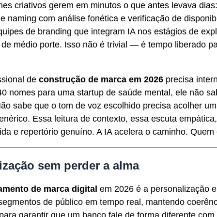
mes criativos gerem em minutos o que antes levava dia
 de naming com análise fonética e verificação de dispon
uipes de branding que integram IA nos estágios de exp
de médio porte. Isso não é trivial — é tempo liberado 
ssional de
construção de marca em 2026
precisa inter
0 nomes para uma startup de saúde mental, ele não s
 Não sabe que o tom de voz escolhido precisa acolher 
nérico. Essa leitura de contexto, essa escuta empática
ida e repertório genuíno. A IA acelera o caminho. Quem 
lização sem perder a alma
amento de marca digital
em 2026 é a personalização e
 segmentos de público em tempo real, mantendo coerênci
para garantir que um banco fale de forma diferente co