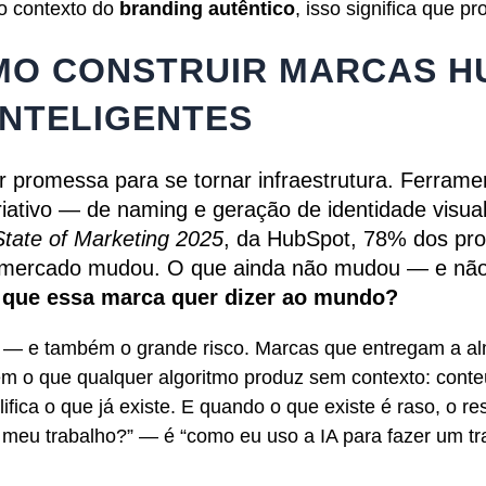
No contexto do
branding autêntico
, isso significa que p
MO CONSTRUIR MARCAS H
INTELIGENTES
ser promessa para se tornar infraestrutura. Ferrame
iativo — de naming e geração de identidade visua
State of Marketing 2025
, da HubSpot, 78% dos pro
 mercado mudou. O que ainda não mudou — e não 
 que essa marca quer dizer ao mundo?
 — e também o grande risco. Marcas que entregam a al
em o que qualquer algoritmo produz sem contexto: conte
lifica o que já existe. E quando o que existe é raso, o 
tuir meu trabalho?” — é “como eu uso a IA para fazer u