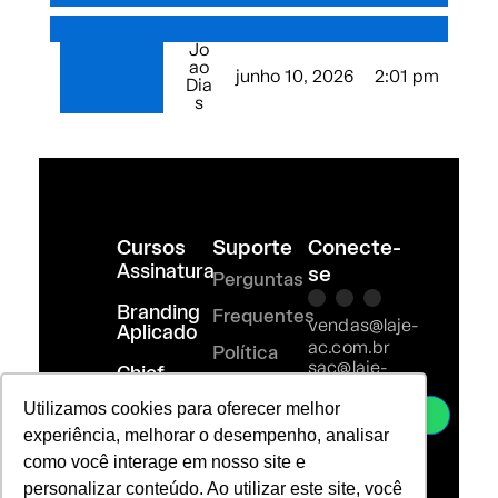
Jo
ao
junho 10, 2026
2:01 pm
Dia
s
Cursos
Suporte
Conecte-
Assinatura
se
Perguntas
I
T
R
Branding
n
i
i
Frequentes
vendas@laje-
s
-
-
Aplicado
ac.com.br
t
l
m
Política
a
i
a
sac@laje-
Chief
g
n
i
ac.com.br
de
Branding
r
k
l
Utilizamos cookies para oferecer melhor
Officer
Whatsapp
a
e
-
privacidade
experiência, melhorar o desempenho, analisar
m
d
l
i
i
como você interage em nosso site e
Termos
n
n
personalizar conteúdo. Ao utilizar este site, você
e