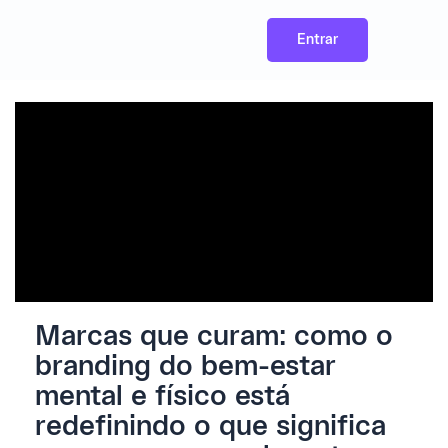
Ir
para
o
Entrar
Para sua carreira
Para seu negócio
conteúdo
Marcas que curam: como o
branding do bem-estar
mental e físico está
redefinindo o que significa