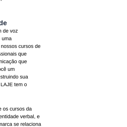
de
m de voz
é uma
 nossos cursos de
ssionais que
unicação que
você um
struindo sua
 LAJE tem o
 os cursos da
ntidade verbal, e
marca se relaciona