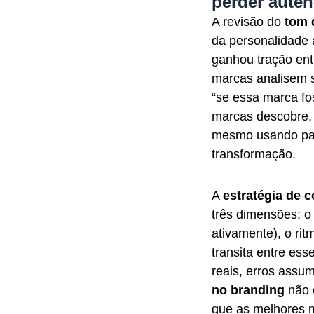
perder auten
A revisão do
tom 
da personalidade 
ganhou tração ent
marcas analisem 
“se essa marca fo
marcas descobre, 
mesmo usando pala
transformação.
A
estratégia de 
três dimensões: o 
ativamente), o ri
transita entre ess
reais, erros assu
no branding
não 
que as melhores m