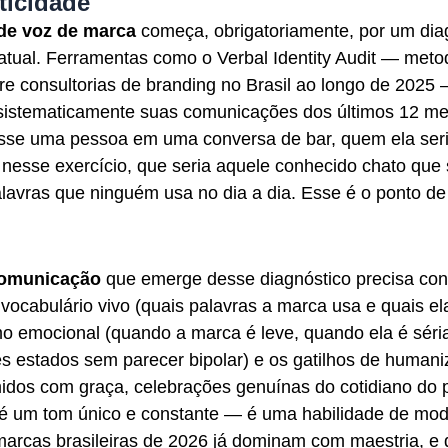
ticidade
de voz de marca
começa, obrigatoriamente, por um dia
atual. Ferramentas como o Verbal Identity Audit — meto
re consultorias de branding no Brasil ao longo de 202
sistematicamente suas comunicações dos últimos 12 m
sse uma pessoa em uma conversa de bar, quem ela seri
nesse exercício, que seria aquele conhecido chato que s
vras que ninguém usa no dia a dia. Esse é o ponto de 
comunicação
que emerge desse diagnóstico precisa co
vocabulário vivo (quais palavras a marca usa e quais el
tmo emocional (quando a marca é leve, quando ela é séri
es estados sem parecer bipolar) e os gatilhos de humani
midos com graça, celebrações genuínas do cotidiano do p
é um tom único e constante — é uma habilidade de mo
arcas brasileiras de 2026 já dominam com maestria, e