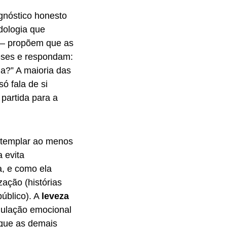
gnóstico honesto
dologia que
5 — propõem que as
eses e respondam:
a?” A maioria das
ó fala de si
partida para a
ntemplar ao menos
a evita
a, e como ela
zação (histórias
úblico). A
leveza
dulação emocional
 que as demais