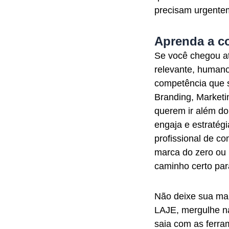
precisam urgente
Aprenda a c
Se você chegou at
relevante, humano
competência que s
Branding, Marketi
querem ir além do
engaja e estratég
profissional de c
marca do zero ou
caminho certo par
Não deixe sua ma
LAJE, mergulhe na
saia com as ferra