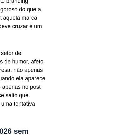
 O branding
igoroso do que a
ra aquela marca
 deve cruzar é um
setor de
s de humor, afeto
presa, não apenas
quando ela aparece
o apenas no post
se salto que
 uma tentativa
2026 sem