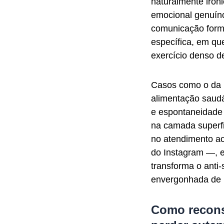
naturalmente irôn
emocional genuíno
comunicação formal
específica, em qu
exercício denso d
Casos como o da 
alimentação saud
e espontaneidade 
na camada superfi
no atendimento ao
do Instagram —, el
transforma o anti
envergonhada de 
Como recons