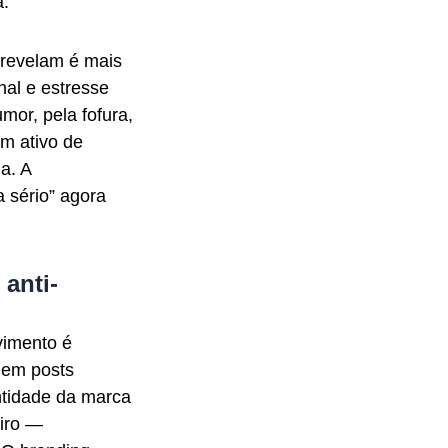
a.
 revelam é mais
nal e estresse
mor, pela fofura,
um ativo de
a. A
a sério” agora
 anti-
vimento é
 em posts
ntidade da marca
eiro —