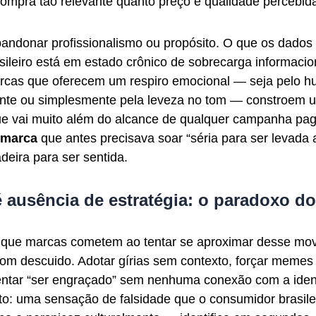
ompra tão relevante quanto preço e qualidade percebid
bandonar profissionalismo ou propósito. O que os dados
rasileiro está em estado crônico de sobrecarga informacio
arcas que oferecem um respiro emocional — seja pelo hu
igente ou simplesmente pela leveza no tom — constroem 
e vai muito além do alcance de qualquer campanha pag
 marca
que antes precisava soar “séria para ser levada 
deira para ser sentida.
 ausência de estratégia: o paradoxo do
 que marcas cometem ao tentar se aproximar desse mo
com descuido. Adotar gírias sem contexto, forçar memes
 tentar “ser engraçado” sem nenhuma conexão com a ide
sto: uma sensação de falsidade que o consumidor brasil