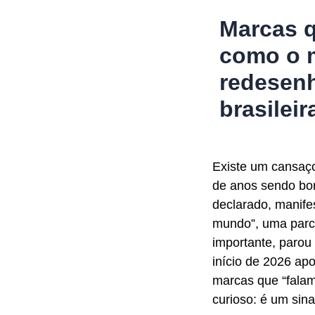
Marcas 
como o m
redesen
brasilei
Existe um cansaço
de anos sendo bo
declarado, manif
mundo”, uma parce
importante, parou
início de 2026 ap
marcas que “fala
curioso: é um sina