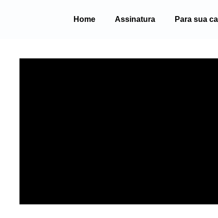
Ir
para
o
Home
Assinatura
Para sua ca
conteúdo