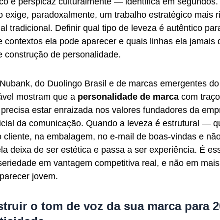
ico e perspicaz culturalmente — identifica em segundos.
 exige, paradoxalmente, um trabalho estratégico mais r
 tradicional. Definir qual tipo de leveza é autêntico pa
e contextos ela pode aparecer e quais linhas ela jamais
e construção de personalidade.
Nubank, do Duolingo Brasil e de marcas emergentes do 
ável mostram que a
personalidade de marca
com traço
precisa estar enraizada nos valores fundadores da em
cial da comunicação. Quando a leveza é estrutural — 
 cliente, na embalagem, no e-mail de boas-vindas e nã
a deixa de ser estética e passa a ser experiência. É es
-seriedade em vantagem competitiva real, e não em mais
parecer jovem.
truir o tom de voz da sua marca para 