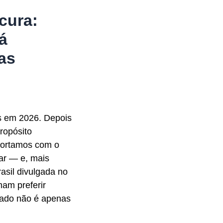
cura:
á
as
os em 2026. Depois
ropósito
portamos com o
ar — e, mais
asil divulgada no
mam preferir
dado não é apenas