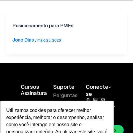
Posicionamento para PMEs
Joao Dias
/
maio 25, 2026
Cursos
Suporte
Conecte-
Assinatura
se
Perguntas
I
T
R
Branding
n
i
i
Frequentes
vendas@laje-
Aplicado
s
-
-
Utilizamos cookies para oferecer melhor
ac.com.br
t
l
m
Política de
experiência, melhorar o desempenho, analisar
sac@laje-
a
i
a
Chief
ac.com.br
g
n
i
como você interage em nosso site e
Branding
privacidade
r
k
l
Officer
Whatsapp
personalizar conteúdo. Ao utilizar este site, você