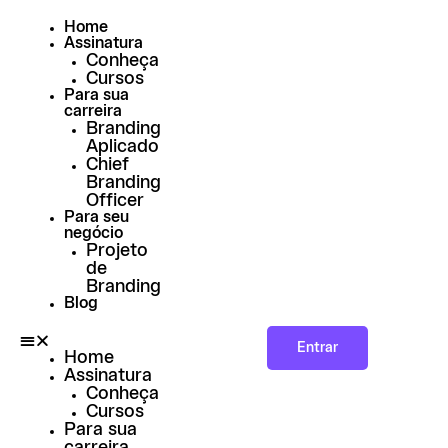
Ir
para
Home
o
Assinatura
conteúdo
Conheça
Cursos
Para sua
carreira
Branding
Aplicado
Chief
Branding
Officer
Para seu
negócio
Projeto
de
Branding
Blog
Entrar
Home
Assinatura
Conheça
Cursos
Para sua
carreira