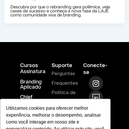
Descubra por que o rebranding gera polêmica, veja
cases de sucesso e conheça a nova fase da LAJE
como comunidade viva de branding.
Cursos
Suporte
Conecte-
Assinatura
se
Perguntas
I
T
R
Branding
Frequentes
n
i
i
Aplicado
s
-
-
Política de
Chief
t
l
m
Branding
privacidade
a
i
a
Officer
Utilizamos cookies para oferecer melhor
Termos de
g
n
i
experiência, melhorar o desempenho, analisar
r
k
l
Uso
vendas@laje-
como você interage em nosso site e
ac.com.br
personalizar conteúdo. Ao utilizar este site, você