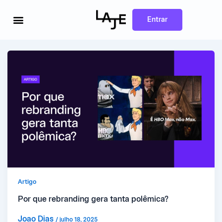
Ir
para
o
Entrar
conteúdo
Artigo
Por que rebranding gera tanta polêmica?
Joao Dias
/
julho 18, 2025