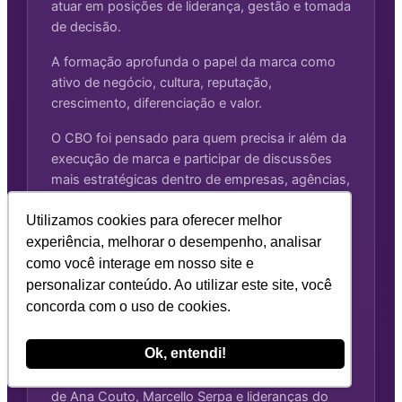
atuar em posições de liderança, gestão e tomada
de decisão.
A formação aprofunda o papel da marca como
ativo de negócio, cultura, reputação,
crescimento, diferenciação e valor.
O CBO foi pensado para quem precisa ir além da
execução de marca e participar de discussões
mais estratégicas dentro de empresas, agências,
consultorias ou negócios próprios.
Utilizamos cookies para oferecer melhor
experiência, melhorar o desempenho, analisar
Como funciona
como você interage em nosso site e
personalizar conteúdo. Ao utilizar este site, você
O CBO é uma experiência de formação executiva,
concorda com o uso de cookies.
com conteúdo, discussões e networking em alto
nível.
Ok, entendi!
O participante tem contato com o pensamento
de Ana Couto, Marcello Serpa e lideranças do