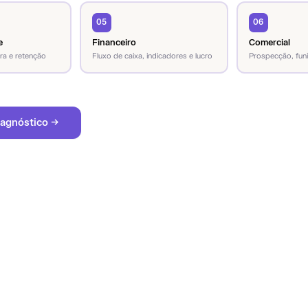
05
06
e
Financeiro
Comercial
ra e retenção
Fluxo de caixa, indicadores e lucro
Prospecção, funi
agnóstico →