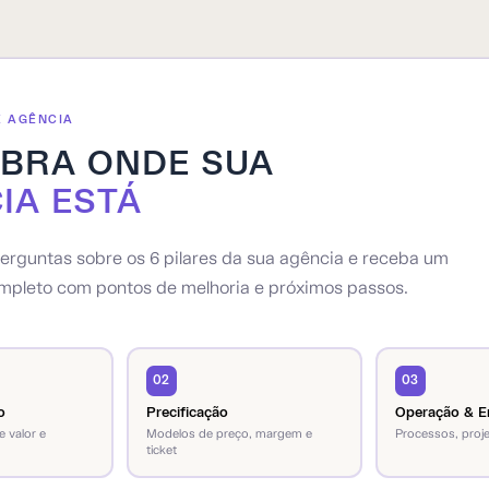
E AGÊNCIA
BRA ONDE SUA
IA ESTÁ
rguntas sobre os 6 pilares da sua agência e receba um
mpleto com pontos de melhoria e próximos passos.
02
03
o
Precificação
Operação & E
 valor e
Modelos de preço, margem e
Processos, proje
ticket