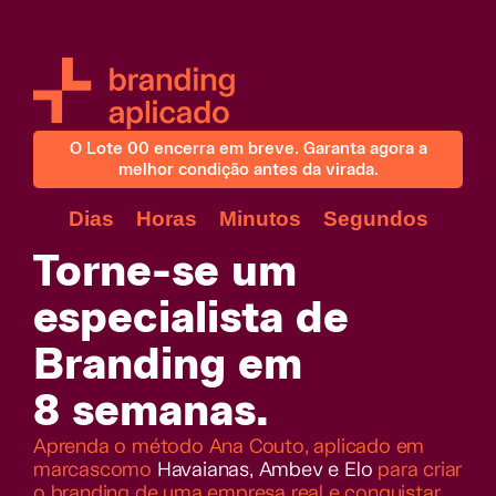
O Lote 00 encerra em breve. Garanta agora a
melhor condição antes da virada.
Dias
Horas
Minutos
Segundos
Torne-se um
especialista de
Branding em
8 semanas.
Aprenda o método Ana Couto, aplicado em
marcascomo
Havaianas, Ambev e Elo
para criar
o branding de uma empresa real e conquistar