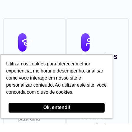
Cursos
Encontros
em
Práticos
Utilizamos cookies para oferecer melhor
experiência, melhorar o desempenho, analisar
Trilhas
Participe de
como você interage em nosso site e
sessões
Aprenda no
personalizar conteúdo. Ao utilizar este site, você
semanais
seu ritmo
concorda com o uso de cookies.
online com
com
foco em
conteúdos
Ok, entendi!
aplicação real
organizados
e troca de
para uma
experiências.
progressão
Encontros