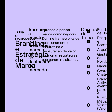
Cursos
Aprenda
Fundam
Aprenda a pensar
Trilha
da
de Bran
a
marca como negócio.
de
Trilha:
construir
Pesquis
Domine frameworks de
Conhecimento
e
e
Branding
posicionamento,
Context
posicionar
arquitetura e
e
marcas
Arquéti
mensuração de valor
Estratégia
que
Gestão
para
criar
estratégias
se
de
de
que geram resultados.
destacam
Portfóli
Marca
no
Naming
mercado
Gestão
Criativa
Brand
Activati
eventos
patrocín
e
ativaçõ
Métricas
Valoraç
(Valomet